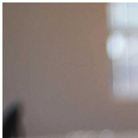
Prejsť
na
obsah